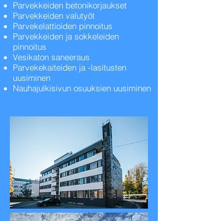
Parvekkeiden betonikorjaukset
Parvekkeiden valutyöt
Parvekelattioiden pinnoitus
Parvekkeiden ja sokkeleiden
pinnoitus
Vesikaton saneeraus
Parvekekaiteiden ja -lasitusten
uusiminen
Nauhajulkisivun osuuksien uusiminen