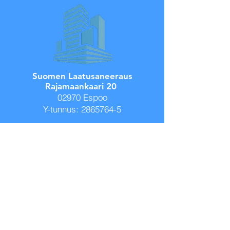
Suomen Laatusaneeraus
Rajamaankaari 20
02970 Espoo
Y-tunnus:
2865764-5
© 2026 Suomen Laatusaneeraus
Etusivu
Tietosuoja
Palvelut