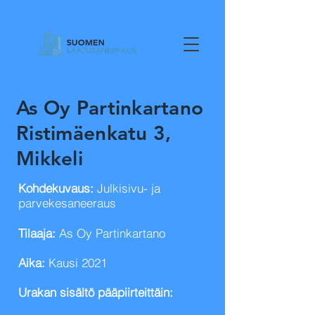
As Oy Partinkartano
Ristimäenkatu 3,
Mikkeli
Kohdekuvaus:
Julkisivu- ja
parvekesaneeraus
Tilaaja:
As Oy Partinkartano
Aika:
Kausi 2021
Urakan sisältö pääpiirteittäin: