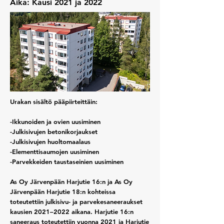
Aika: Kausi 2021 ja 2022
Urakan sisältö pääpiirteittäin: ​​
-Ikkunoiden ja ovien uusiminen
-Julkisivujen betonikorjaukset
-Julkisivujen huoltomaalaus
-Elementtisaumojen uusiminen
-Parvekkeiden taustaseinien uusiminen
As Oy Järvenpään Harjutie 16:n ja As Oy
Järvenpään Harjutie 18:n kohteissa
toteutettiin julkisivu- ja parvekesaneeraukset
kausien 2021–2022 aikana. Harjutie 16:n
saneeraus toteutettiin vuonna 2021 ja Harjutie