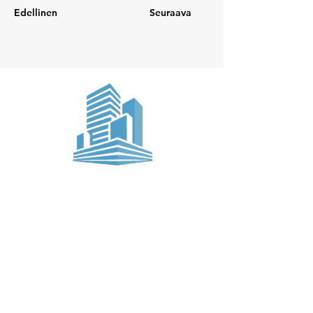
Edellinen
Seuraava
Suomen Laatusaneeraus
Rajamaankaari 20
02970 Espoo
Y-tunnus:
2865764-5
© 2026 Suomen Laatusaneeraus
Etusivu